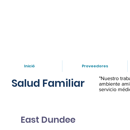
Necesita hablar con un doc
Inició
Proveedores
"Nuestro trab
Salud Familiar
ambiente amig
servicio médi
East Dundee