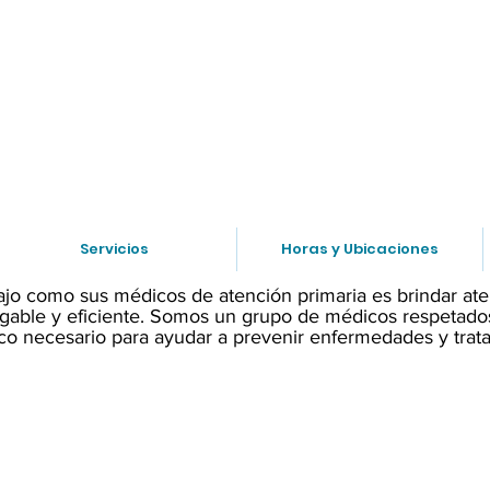
tor despues de horas? OB/GYN: (847) 749-2248 Pe
Servicios
Horas y Ubicaciones
ajo como sus médicos de atención primaria es brindar ate
able y eficiente. Somos un grupo de médicos respetados
co necesario para ayudar a prevenir enfermedades y trata