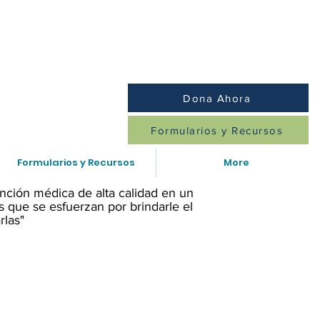
diatría/Familia: (847)259-8379
Dona Ahora
Formularios y Recursos
Formularios y Recursos
More
nción médica de alta calidad en un
 que se esfuerzan por brindarle el
rlas"