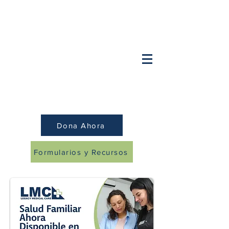
Necesita hablar con un doctor despues
de horas? OB/GYN:
(847) 749-2248
Pediatría/Familia:
(847)259-8379
Dona Ahora
Formularios y Recursos