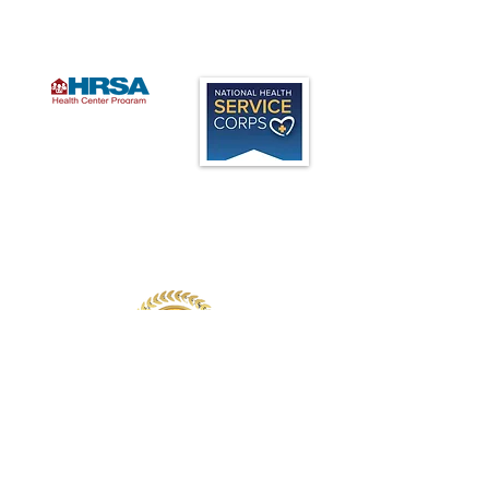
Oficina:
(847) 749-2248
Fax:
(847) 259-8209
Administracion:
(224) 535-7200
Designado como un
centro de salud
calificado federalmente
(FQHC) programa Look
Alike en 2015, Legacy
Medical Care ofrece
servicios de alta
calidad, centrados en el
paciente, para todas
las edades,
independientemente de
su capacidad de pago.