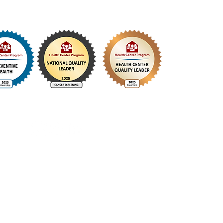
Administracion: (224) 535-7200
Oficina: (847) 749-2248
Fax: (847) 259-8209