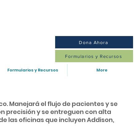
diatría/Familia: (847)259-8379
Dona Ahora
Formularios y Recursos
Formularios y Recursos
More
. Manejará el flujo de pacientes y se
n precisión y se entreguen con alta
e las oficinas que incluyen Addison,