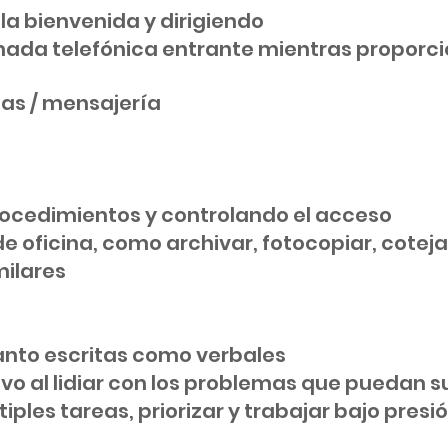
la bienvenida y dirigiendo
lamada telefónica entrante mientras propor
egas / mensajería
rocedimientos y controlando el acceso
e oficina, como archivar, fotocopiar, cotejar,
milares
anto escritas como verbales
o al lidiar con los problemas que puedan su
ples tareas, priorizar y trabajar bajo presi