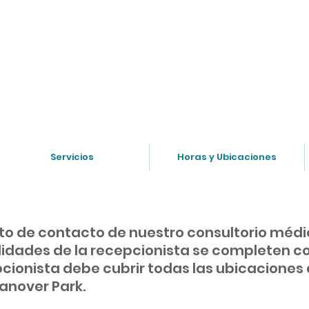
tor despues de horas? OB/GYN: (847) 749-2248 Pe
Servicios
Horas y Ubicaciones
o de contacto de nuestro consultorio médico
idades de la recepcionista se completen co
ionista debe cubrir todas las ubicaciones d
Hanover Park.