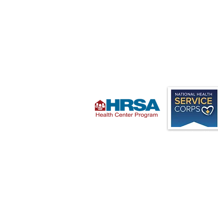
Designado como un centro de salud califica
federalmente (FQHC) programa Look Alike e
2015, Legacy Medical Care ofrece servicios 
alta calidad, centrados en el paciente, par
todas las edades, independientemente de 
capacidad de pago.