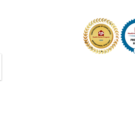
do
n
de
a
su